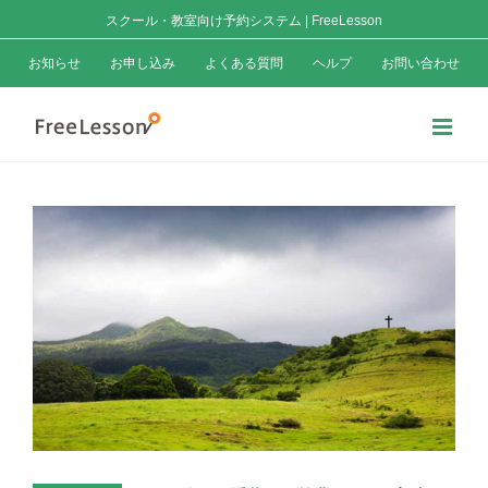
Skip
スクール・教室向け予約システム | FreeLesson
to
お知らせ
お申し込み
よくある質問
ヘルプ
お問い合わせ
content