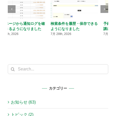
る
予約が少ない枠を自動的に休
メール配信のタイミング指定
講にできるようになりました
に時間単位が追加されました
7月 28th, 2026
7月 28th, 2026
7
Search
for:
カテゴリー
お知らせ (63)
トピック (2)