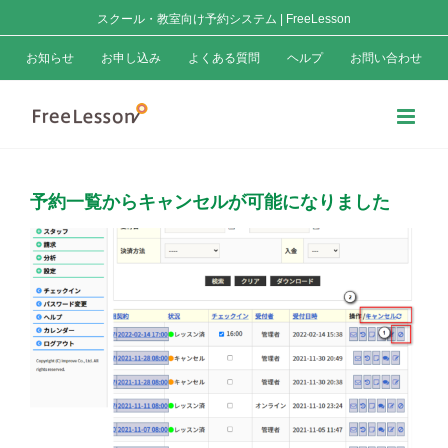
Skip
スクール・教室向け予約システム | FreeLesson
to
お知らせ
お申し込み
よくある質問
ヘルプ
お問い合わせ
content
予約一覧からキャンセルが可能になりました
View
Larger
Image