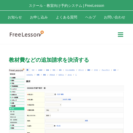
Skip
スクール・教室向け予約システム | FreeLesson
to
お知らせ
お申し込み
よくある質問
ヘルプ
お問い合わせ
content
教材費などの追加請求を決済する
View
Larger
Image