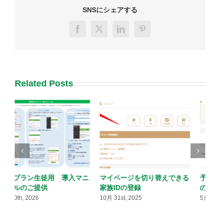
SNSにシェアする
Facebook
X
LinkedIn
Pinterest
Related Posts
ニ
マイページを切り替えできる
予約受付時にアンケートなど
家族IDの登録
の入力を受け付ける
10月 31st, 2025
5月 30th, 2026
5