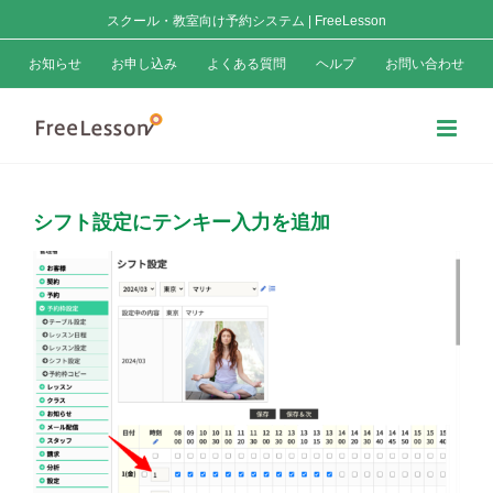
Skip
スクール・教室向け予約システム | FreeLesson
to
お知らせ
お申し込み
よくある質問
ヘルプ
お問い合わせ
content
シフト設定にテンキー入力を追加
View
Larger
Image