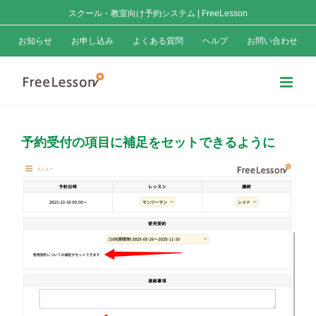
Skip
スクール・教室向け予約システム | FreeLesson
to
お知らせ
お申し込み
よくある質問
ヘルプ
お問い合わせ
content
予約受付の項目に補足をセットできるように
View
Larger
Image