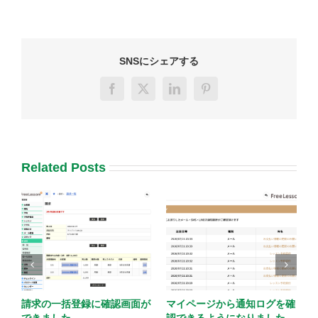
SNSにシェアする
Facebook
X
LinkedIn
Pinterest
Related Posts
確
検索条件を履歴・保存できる
予約が少ない枠を自動的に休