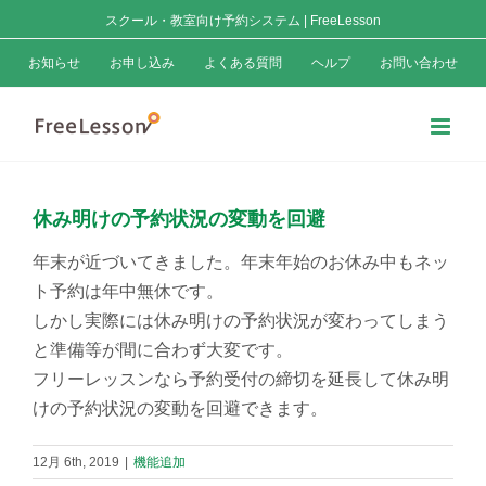
Skip
スクール・教室向け予約システム | FreeLesson
to
お知らせ
お申し込み
よくある質問
ヘルプ
お問い合わせ
content
休み明けの予約状況の変動を回避
年末が近づいてきました。年末年始のお休み中もネッ
ト予約は年中無休です。
しかし実際には休み明けの予約状況が変わってしまう
と準備等が間に合わず大変です。
フリーレッスンなら予約受付の締切を延長して休み明
けの予約状況の変動を回避できます。
12月 6th, 2019
|
機能追加